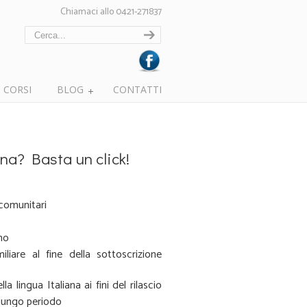
Chiamaci allo 0421-271837
CORSI
BLOG
CONTATTI
ana? Basta un click!
acomunitari
no
liare al fine della sottoscrizione
 lingua Italiana ai fini del rilascio
 lungo periodo