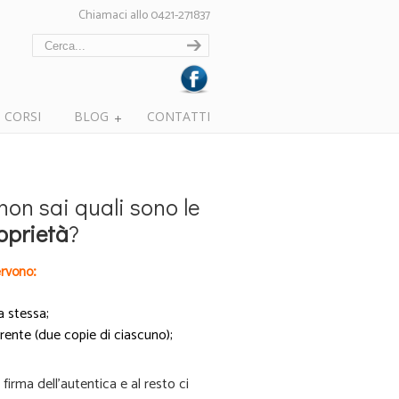
Chiamaci allo 0421-271837
CORSI
BLOG
CONTATTI
non sai quali sono le
oprietà
?
rvono:
a stessa;
irente (due copie di ciascuno);
irma dell’autentica e al resto ci