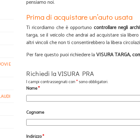
pensiamo noi.
Prima di acquistare un’auto usata
Ti ricordiamo che è opportuno
controllare negli arch
targa, se il veicolo che andrai ad acquistare sia liber
altri vincoli che non ti consentirebbero la libera circolaz
Per fare questo puoi richiedere la
VISURA TARGA, compi
OVI E
Richiedi la VISURA PRA
I campi contrassegnati con
*
sono obbligatori.
Nome
*
LAUDI
Cognome
Indirizzo
*