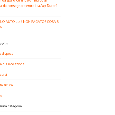
 da sparo: certificato medico di
tà da consegnare entro il 14/09. Durerà
LO AUTO 2018 NON PAGATO? COSA SI
IA
orie
o d'epoca
a di Circolazione
corsi
da sicura
te
suna categoria