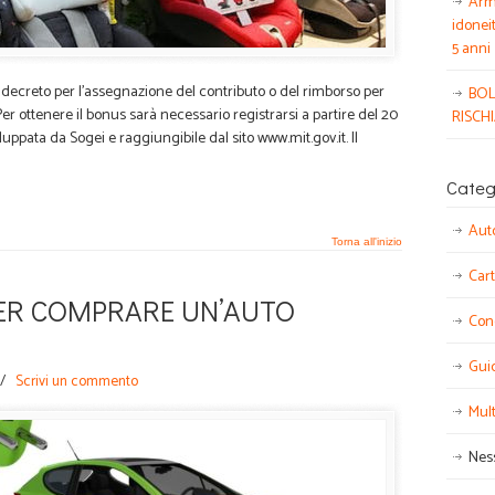
Armi
idonei
5 anni
l decreto per l’assegnazione del contributo o del rimborso per
BOL
Per ottenere il bonus sarà necessario registrarsi a partire del 20
RISCH
luppata da Sogei e raggiungibile dal sito www.mit.gov.it. Il
Categ
Aut
Torna all'inizio
Cart
PER COMPRARE UN’AUTO
Con
Gui
/
Scrivi un commento
Mul
Nes