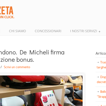
E
CHI SIAMO
CONCESSIONARI
I NOSTRI SERVIZI
andono. De Micheli firma
Artico
zione bonus.
Tras
/
Scrivi un commento
targhe
Disp
decret
Boll
“Strap